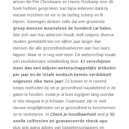
artsen die Pim Christiaans en Hanny Roskamp voor dit
boek hebben gesproken, kan bijna iedereen dankzij
nieuwe inzichten tot ver in de tachtig scherp en fit
blijven. Sommigen denken zelfs dat een groeiende
groep mensen moeiteloos de honderd zal halen
.
Wie zich aan hun adviezen houdt, leeft volgens diverse
studies gemiddeld tien tot vijftien jaar langer dan
mensen die alle gezondheidsadviezen aan hun laars
lappen. Maar er is nog veel meer. De wetenschap maakt
een revolutionaire ontwikkeling door.
Er verschijnen
meer dan een miljoen wetenschappelijke artikelen
per jaar en de totale medisch kennis verdubbelt
ongeveer elke twee jaar!
Zo komen er in razend
tempo methoden bij om je gezondheid nauwlettend in de
gaten te houden, zodat je al kunt ingrijpen lang voordat
er iets misgaat in je lichaam. Daarnaast zijn er veel
nieuwe mogelijkheden om je gezondheid te beschermen
en te verbeteren. In
Check je houdbaarheid
vind je
53
snelle zelftesten en geavanceerde check-ups
plus anti-aging advies van topwetenschappers en