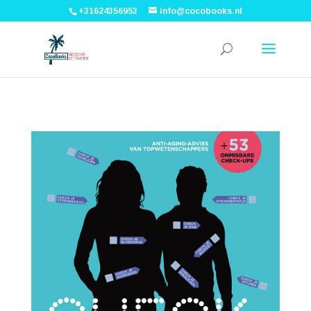
+31624356953
info@cocobooks.nl