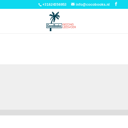
+31624356953
info@cocobooks.nl